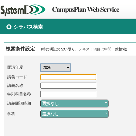
CampusPlan Web Service
シラバス検索
検索条件設定
(特に明記のない限り、テキスト項目は中間一致検索)
開講年度
講義コード
講義名称
学則科目名称
選択なし
講義開講時期
選択なし
学科